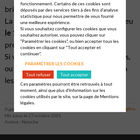
fonctionnement. Certains de ces cookies sont
bricolage sur le texte de la Création.
déposés par des services tiers à des fins d'analyse
statistique pour nous permettre de vous fournir
La dernière séance de l’année aura lieu
une meilleure expérience.
Si vous souhaitez configurer les cookies que vous
le 15 décembre
. Les enfants
souhaitez autoriser, vous pouvez cliquer sur
"Paramétrer les cookies", ou bien accepter tous les
présenteront un saynète .
cookies en cliquant sur "Tout accepter et
continuer".
Si vous avez des enfants de 5 à 10 ans,
PARAMÉTRER LES COOKIES
ou des petits-enfants, n’hésitez pas à
Tout refuser
Tout accepter
les amener.
Ces paramètres pourront être retrouvés à tout
moment, ainsi que plus d'information sur les
cookies utilisés par le site, sur la page de
Mentions
légales.
Vie de l'Eglise
Publié le 9 février 2024
Mis à jour le 27 octobre 2025
Auteur : Natacha