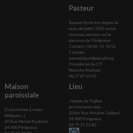
Pasteur
Samuel Kpoti est depuis le
mois de juillet 2025 notre
nouveau pasteur sur la
paroisse de Périgueux.
Contact : 06 05 95 76 52
Courriel :
samuel.kpoti@epudf.org
Présidente du CP
Natacha Rouleau
06 27 67 10 20
Maison
Lieu
paroissiale
Temple de l’Eglise
protestante unie
(Catéchisme, Etudes
20 bis Rue Antoine Gadaud
bibliques…)
24 000 Périgueux
40 Rue Michel Roulland
06 75 11 31 80
24 000 Périgueux